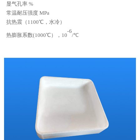
显气孔率
%
常温耐压强度
MPa
抗热震（1100℃，水冷）
-6
热膨胀系数(1000℃），10
/℃