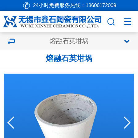
24小时免费服务热线：
13606172009
熔融石英坩埚
熔融石英坩埚