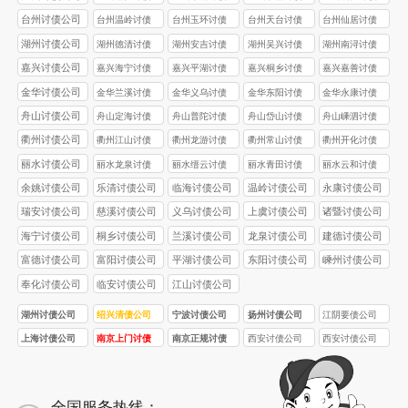
公司
公司
公司
公司
台州讨债公司
台州温岭讨债
台州玉环讨债
台州天台讨债
台州仙居讨债
公司
公司
公司
公司
湖州讨债公司
湖州德清讨债
湖州安吉讨债
湖州吴兴讨债
湖州南浔讨债
公司
公司
公司
公司
嘉兴讨债公司
嘉兴海宁讨债
嘉兴平湖讨债
嘉兴桐乡讨债
嘉兴嘉善讨债
公司
公司
公司
公司
金华讨债公司
金华兰溪讨债
金华义乌讨债
金华东阳讨债
金华永康讨债
公司
公司
公司
公司
舟山讨债公司
舟山定海讨债
舟山普陀讨债
舟山岱山讨债
舟山嵊泗讨债
公司
公司
公司
公司
衢州讨债公司
衢州江山讨债
衢州龙游讨债
衢州常山讨债
衢州开化讨债
公司
公司
公司
公司
丽水讨债公司
丽水龙泉讨债
丽水缙云讨债
丽水青田讨债
丽水云和讨债
公司
公司
公司
公司
余姚讨债公司
乐清讨债公司
临海讨债公司
温岭讨债公司
永康讨债公司
瑞安讨债公司
慈溪讨债公司
义乌讨债公司
上虞讨债公司
诸暨讨债公司
海宁讨债公司
桐乡讨债公司
兰溪讨债公司
龙泉讨债公司
建德讨债公司
富德讨债公司
富阳讨债公司
平湖讨债公司
东阳讨债公司
嵊州讨债公司
奉化讨债公司
临安讨债公司
江山讨债公司
湖州讨债公司
绍兴清债公司
宁波讨债公司
扬州讨债公司
江阴要债公司
上海讨债公司
南京上门讨债
南京正规讨债
西安讨债公司
西安讨债公司
服务
公司
首选品牌！西
合法合规！西
安要债 / 收债公
安要债 / 收债公
司，10 年经
司，5 名持证法
全国服务热线：