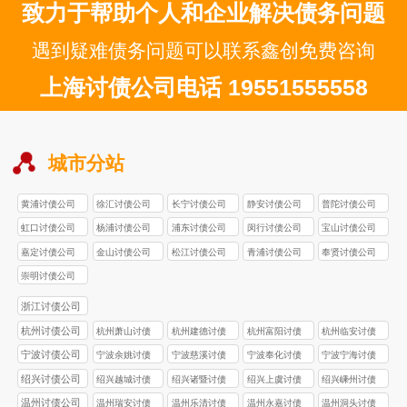
致力于帮助个人和企业解决债务问题
遇到疑难债务问题可以联系鑫创免费咨询
上海讨债公司电话 19551555558
城市分站
黄浦讨债公司
徐汇讨债公司
长宁讨债公司
静安讨债公司
普陀讨债公司
虹口讨债公司
杨浦讨债公司
浦东讨债公司
闵行讨债公司
宝山讨债公司
嘉定讨债公司
金山讨债公司
松江讨债公司
青浦讨债公司
奉贤讨债公司
崇明讨债公司
浙江讨债公司
杭州讨债公司
杭州萧山讨债
杭州建德讨债
杭州富阳讨债
杭州临安讨债
公司
公司
公司
公司
宁波讨债公司
宁波余姚讨债
宁波慈溪讨债
宁波奉化讨债
宁波宁海讨债
公司
公司
公司
公司
绍兴讨债公司
绍兴越城讨债
绍兴诸暨讨债
绍兴上虞讨债
绍兴嵊州讨债
公司
公司
公司
公司
温州讨债公司
温州瑞安讨债
温州乐清讨债
温州永嘉讨债
温州洞头讨债