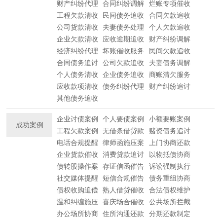
财产纠纷代理
合同纠纷调解
烂账专项催收
工程欠款清收
民间债务追收
合同欠款追收
公司货款清收
夫妻债务处理
个人欠款追收
企业欠款清收
应收逾期追收
财产纠纷调解
经济纠纷代理
坏账催收服务
民间欠款追收
合同债务追讨
公司欠款追收
夫妻债务调解
个人债务清收
企业债务追收
商账清欠服务
应收款项清收
债务纠纷代理
财产纠纷追讨
其他债务追收
企业讨债案例
个人要债案例
小额要账案例
成功案例
工程欠款案例
无借条借贷款
赌资债务追讨
电话合规提醒
律师函施压案
上门协商还款
企业货款催收
消费贷款追讨
以物抵债协商
债转股操作案
存证信函催告
诉讼强制执行
社交媒体提醒
短信合规催告
债务重组协商
债权收购追偿
熟人借贷催收
合法债权维护
温和纠缠施压
喜庆场合催收
公共场所拦截
办公场所协商
住所沟通还款
分期还款制定