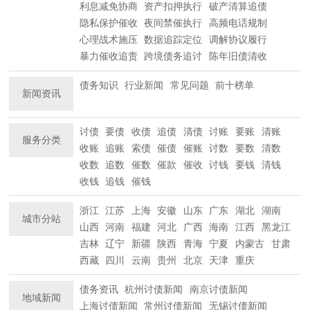
利息减免协商
资产扣押执行
破产清算追债
隐私保护催收
夜间禁催执行
高频电话规制
心理战术施压
数据追踪定位
调解协议履行
暴力催收追责
跨境债务追讨
陈年旧债清收
债务知识
行业新闻
常见问题
前十榜单
新闻资讯
讨债
要债
收债
追债
清债
讨账
要账
清账
服务分类
收账
追账
索债
催债
催账
讨数
要数
清数
收数
追数
催数
催款
催收
讨钱
要钱
清钱
收钱
追钱
催钱
浙江
江苏
上海
安徽
山东
广东
湖北
湖南
城市分站
山西
河南
福建
河北
广西
海南
江西
黑龙江
吉林
辽宁
新疆
陕西
青海
宁夏
内蒙古
甘肃
西藏
四川
云南
贵州
北京
天津
重庆
债务资讯
杭州讨债新闻
南京讨债新闻
地域新闻
上海讨债新闻
常州讨债新闻
无锡讨债新闻